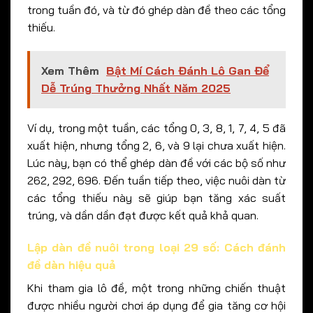
trong tuần đó, và từ đó ghép dàn đề theo các tổng
thiếu.
Xem Thêm
Bật Mí Cách Đánh Lô Gan Để
Dễ Trúng Thưởng Nhất Năm 2025
Ví dụ, trong một tuần, các tổng 0, 3, 8, 1, 7, 4, 5 đã
xuất hiện, nhưng tổng 2, 6, và 9 lại chưa xuất hiện.
Lúc này, bạn có thể ghép dàn đề với các bộ số như
262, 292, 696. Đến tuần tiếp theo, việc nuôi dàn từ
các tổng thiếu này sẽ giúp bạn tăng xác suất
trúng, và dần dần đạt được kết quả khả quan.
Lập dàn đề nuôi trong loại 29 số: Cách đánh
đề dàn hiệu quả
Khi tham gia lô đề, một trong những chiến thuật
được nhiều người chơi áp dụng để gia tăng cơ hội