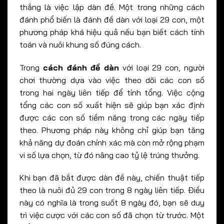
thắng là việc lập dàn đề. Một trong những cách
đánh phổ biến là đánh đề dàn với loại 29 con, một
phương pháp khá hiệu quả nếu bạn biết cách tính
toán và nuôi khung số đúng cách.
Trong
cách đánh đề dàn
với loại 29 con, người
chơi thường dựa vào việc theo dõi các con số
trong hai ngày liên tiếp để tính tổng. Việc cộng
tổng các con số xuất hiện sẽ giúp bạn xác định
được các con số tiềm năng trong các ngày tiếp
theo. Phương pháp này không chỉ giúp bạn tăng
khả năng dự đoán chính xác mà còn mở rộng phạm
vi số lựa chọn, từ đó nâng cao tỷ lệ trúng thưởng.
Khi bạn đã bắt được dàn đề này, chiến thuật tiếp
theo là nuôi đủ 29 con trong 8 ngày liên tiếp. Điều
này có nghĩa là trong suốt 8 ngày đó, bạn sẽ duy
trì việc cược với các con số đã chọn từ trước. Một