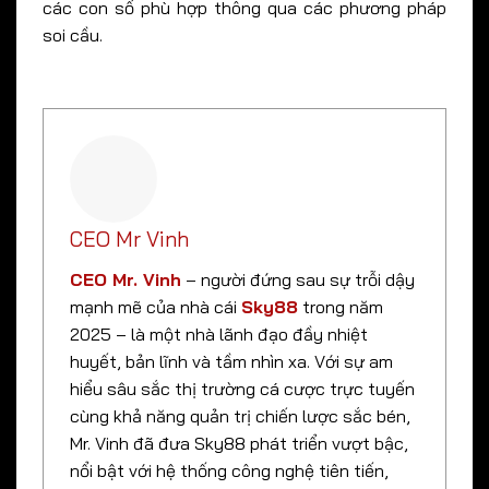
các con số phù hợp thông qua các phương pháp
soi cầu.
Tác giả
CEO Mr Vinh
CEO Mr. Vinh
– người đứng sau sự trỗi dậy
mạnh mẽ của nhà cái
Sky88
trong năm
2025 – là một nhà lãnh đạo đầy nhiệt
huyết, bản lĩnh và tầm nhìn xa. Với sự am
hiểu sâu sắc thị trường cá cược trực tuyến
cùng khả năng quản trị chiến lược sắc bén,
Mr. Vinh đã đưa Sky88 phát triển vượt bậc,
nổi bật với hệ thống công nghệ tiên tiến,