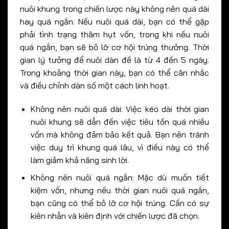
nuôi khung trong chiến lược này không nên quá dài
hay quá ngắn. Nếu nuôi quá dài, bạn có thể gặp
phải tình trạng thâm hụt vốn, trong khi nếu nuôi
quá ngắn, bạn sẽ bỏ lỡ cơ hội trúng thưởng. Thời
gian lý tưởng để nuôi dàn đề là từ 4 đến 5 ngày.
Trong khoảng thời gian này, bạn có thể cân nhắc
và điều chỉnh dàn số một cách linh hoạt.
Không nên nuôi quá dài: Việc kéo dài thời gian
nuôi khung sẽ dẫn đến việc tiêu tốn quá nhiều
vốn mà không đảm bảo kết quả. Bạn nên tránh
việc duy trì khung quá lâu, vì điều này có thể
làm giảm khả năng sinh lời.
Không nên nuôi quá ngắn: Mặc dù muốn tiết
kiệm vốn, nhưng nếu thời gian nuôi quá ngắn,
bạn cũng có thể bỏ lỡ cơ hội trúng. Cần có sự
kiên nhẫn và kiên định với chiến lược đã chọn.