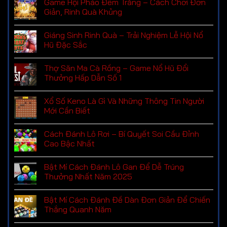
Game Hội Pháo Đêm Trăng – Cách Chơi Đơn
Giản, Rinh Quà Khủng
Giáng Sinh Rinh Quà – Trải Nghiệm Lễ Hội Nổ
Hũ Đặc Sắc
Thợ Săn Ma Cà Rồng – Game Nổ Hũ Đổi
Thưởng Hấp Dẫn Số 1
Xổ Số Keno Là Gì Và Những Thông Tin Người
Mới Cần Biết
Cách Đánh Lô Rơi – Bí Quyết Soi Cầu Đỉnh
Cao Bậc Nhất
Bật Mí Cách Đánh Lô Gan Để Dễ Trúng
Thưởng Nhất Năm 2025
Bật Mí Cách Đánh Đề Dàn Đơn Giản Để Chiến
Thắng Quanh Năm