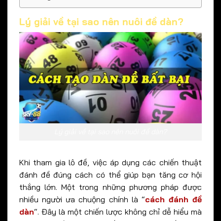
Lý giải về tại sao nên nuôi đề dàn?
Lý giải về tại sao nên nuôi đề dàn?
Khi tham gia lô đề, việc áp dụng các chiến thuật
đánh đề đúng cách có thể giúp bạn tăng cơ hội
thắng lớn. Một trong những phương pháp được
nhiều người ưa chuộng chính là “
cách đánh đề
dàn
“. Đây là một chiến lược không chỉ dễ hiểu mà