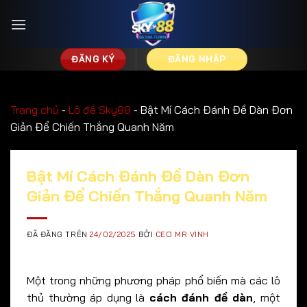
Chuyển
đến
nội
dung
ĐĂNG KÝ
ĐĂNG NHẬP
Trang chủ
-
Lô đề Sky88
-
Bật Mí Cách Đánh Đề Dàn Đơn
Giản Để Chiến Thắng Quanh Năm
Bật Mí Cách Đánh Đề Dàn Đơn
Giản Để Chiến Thắng Quanh Năm
ĐÃ ĐĂNG TRÊN
24/02/2025
BỞI
CEO MR VINH
Một trong những phương pháp phổ biến mà các lô
thủ thường áp dụng là
cách đánh đề dàn
, một