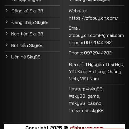
Đăng ký Sky88
Website:
https://zfbbuy.cn.com/
Đăng nhập Sky88
Email:
Nạp tiền Sky88
zfbbuy.cn.com@gmail.com
Phone: 0972944282
Rút tiền Sky88
Phone: 0972944282
Liên hệ Sky88
Địa chỉ: 1 Nguyễn Thái Học,
Yết Kiêu, Hạ Long, Quảng
Ninh, Việt Nam
Hastag: #sky88,
#sky88_game,
#sky88_casino,
#nha_cai_sky88
Copyright 2025 @
zfbbuy.cn.com