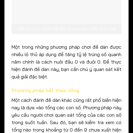
Bật mí cách đánh đề dàn quanh năm hiệu quả nhất
Một trong những phương pháp chơi đề dàn được
nhiều lô thủ áp dụng để tăng tỷ lệ trúng số quanh
năm chính là cách nuôi đầu 0 và đuôi 0. Để thực
hiện đánh đề dàn này, bạn cần chú ý quan sát kết
quả giải đặc biệt.
Phương pháp bắt theo tổng
Một cách đánh đề dàn khác cũng rất phổ biến hiện
nay là dựa vào tổng các con số. Phương pháp này
yêu cầu người chơi quan sát tổng của các con số
trong suốt tuần. Sau đó, bạn sẽ kiểm tra xem có
tổng nào trong khoảng từ 0 đến 9 chưa xuất hiện